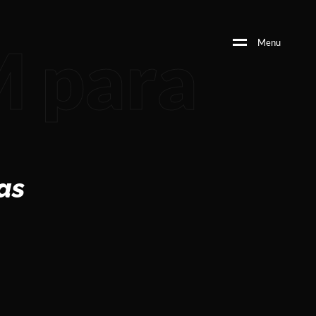
 para
M
e
n
u
as