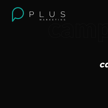
camp
c