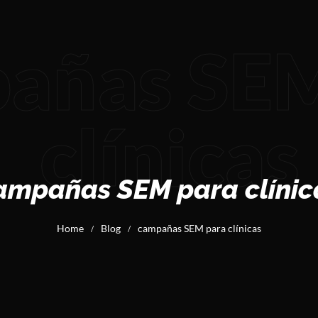
añas SEM
clínicas
ampañas SEM para clínic
Home
Blog
campañas SEM para clínicas
/
/