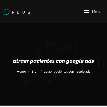
M
e
n
u
atraer
pacientes con
atraer pacientes con google ads
google ads
Home
Blog
atraer pacientes con google ads
/
/