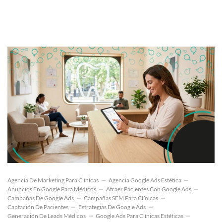
Agencia De Marketing Para Clínicas
Agencia Google Ads Estética
Anuncios En Google Para Médicos
Atraer Pacientes Con Google Ads
Campañas De Google Ads
Campañas SEM Para Clínicas
Captación De Pacientes
Estrategias De Google Ads
Generación De Leads Médicos
Google Ads Para Clínicas Estéticas