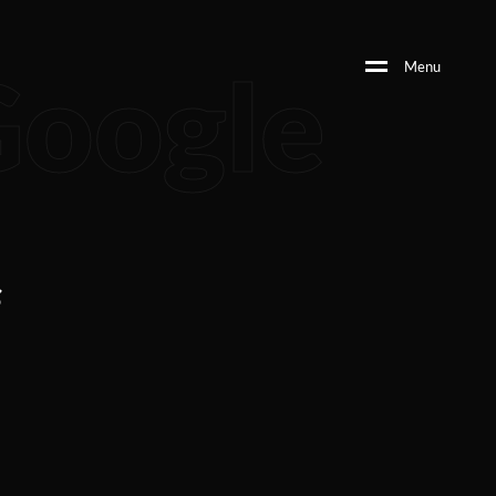
Google
M
e
n
u
s