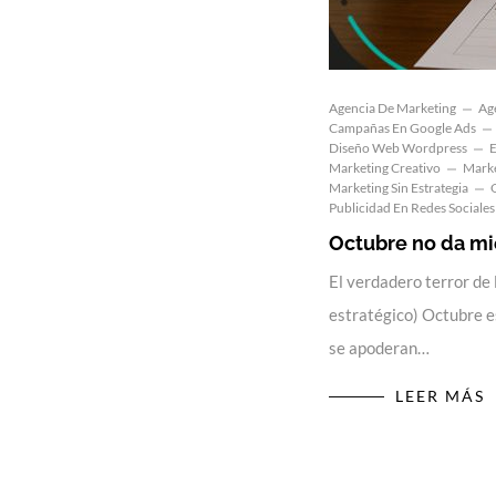
Agencia De Marketing
Ag
Campañas En Google Ads
Diseño Web Wordpress
E
Marketing Creativo
Marke
Marketing Sin Estrategia
Publicidad En Redes Sociales
Octubre no da mi
El verdadero terror de 
estratégico) Octubre es
se apoderan…
LEER MÁS