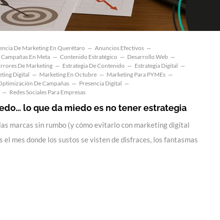
encia De Marketing En Querétaro
Anuncios Efectivos
Campañas En Meta
Contenido Estratégico
Desarrollo Web
rrores De Marketing
Estrategia De Contenido
Estrategia Digital
ting Digital
Marketing En Octubre
Marketing Para PYMEs
Optimización De Campañas
Presencia Digital
Redes Sociales Para Empresas
edo… lo que da miedo es no tener estrategia
las marcas sin rumbo (y cómo evitarlo con marketing digital
 el mes donde los sustos se visten de disfraces, los fantasmas