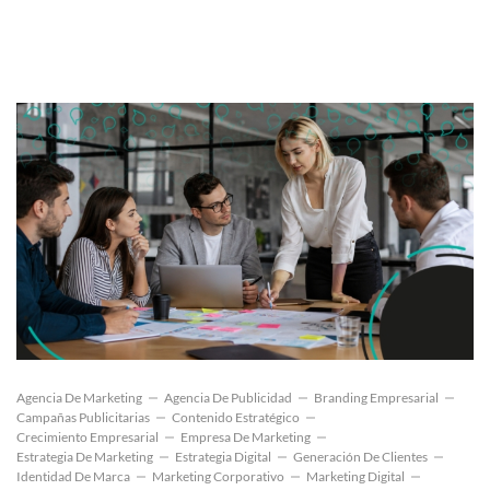
Agencia De Marketing
Agencia De Publicidad
Branding Empresarial
Campañas Publicitarias
Contenido Estratégico
Crecimiento Empresarial
Empresa De Marketing
Estrategia De Marketing
Estrategia Digital
Generación De Clientes
Identidad De Marca
Marketing Corporativo
Marketing Digital