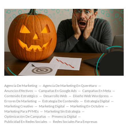
Agencia De Marketing
Agencia De Marketing En Querétaro
Anuncios Efectivos
Campañas En Google Ads
Campañas En Meta
Contenido Estratégico
Desarrollo Web
Diseño Web Wordpress
Errores De Marketing
Estrategia De Contenido
Estrategia Digital
Marketing Creativo
Marketing Digital
Marketing En Octubre
Marketing Para PYMEs
Marketing Sin Estrategia
Optimización De Campañas
Presencia Digital
Publicidad En Redes Sociales
Redes Sociales Para Empresas