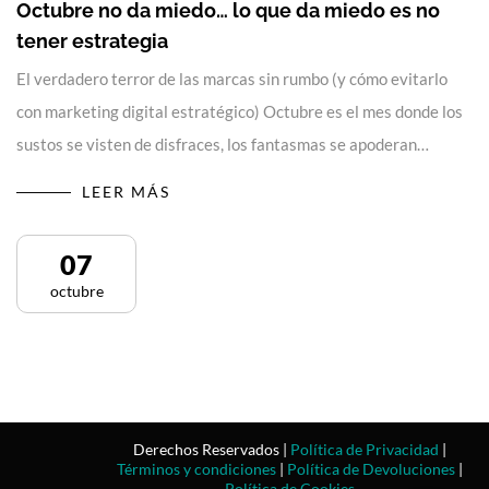
Octubre no da miedo… lo que da miedo es no
tener estrategia
El verdadero terror de las marcas sin rumbo (y cómo evitarlo
con marketing digital estratégico) Octubre es el mes donde los
sustos se visten de disfraces, los fantasmas se apoderan…
LEER MÁS
07
octubre
Derechos Reservados |
Política de Privacidad
|
Términos y condiciones
|
Política de Devoluciones
|
Política de Cookies