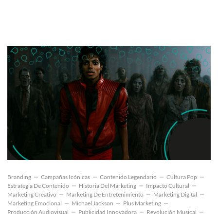
Branding
Campañas Icónicas
Contenido Legendario
Cultura Pop
Estrategia De Contenido
Historia Del Marketing
Impacto Cultural
Marketing Creativo
Marketing De Entretenimiento
Marketing Digital
Marketing Emocional
Michael Jackson
Plus Marketing
Producción Audiovisual
Publicidad Innovadora
Revolución Musical