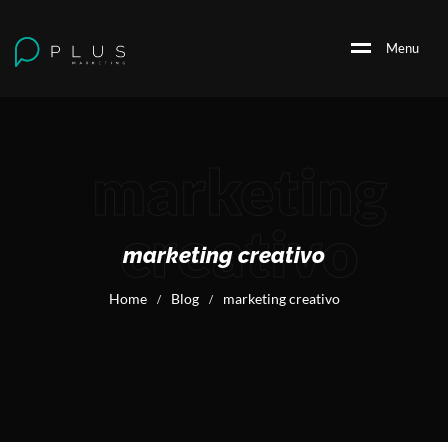
M
e
n
u
marketing
creativo
marketing creativo
Home
Blog
marketing creativo
/
/