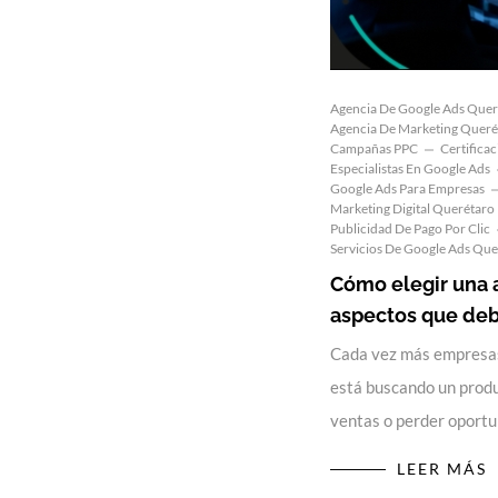
Agencia De Google Ads Quer
Agencia De Marketing Queré
Campañas PPC
Certifica
Especialistas En Google Ads
Google Ads Para Empresas
Marketing Digital Querétaro
Publicidad De Pago Por Clic
Servicios De Google Ads Que
Cómo elegir una 
aspectos que debe
Cada vez más empresas
está buscando un produ
ventas o perder oport
LEER MÁS