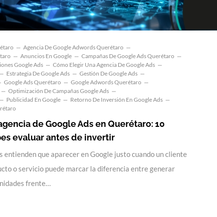
étaro
Agencia De Google Adwords Querétaro
taro
Anuncios En Google
Campañas De Google Ads Querétaro
ciones Google Ads
Cómo Elegir Una Agencia De Google Ads
Estrategia De Google Ads
Gestión De Google Ads
Google Ads Querétaro
Google Adwords Querétaro
Optimización De Campañas Google Ads
Publicidad En Google
Retorno De Inversión En Google Ads
rétaro
agencia de Google Ads en Querétaro: 10
s evaluar antes de invertir
 entienden que aparecer en Google justo cuando un cliente
cto o servicio puede marcar la diferencia entre generar
unidades frente…