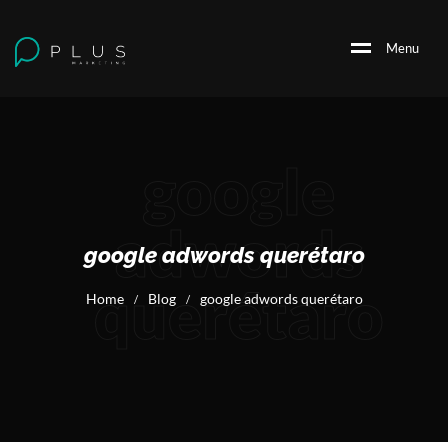
M
e
n
u
google
adwords
google adwords querétaro
querétaro
Home
Blog
google adwords querétaro
/
/