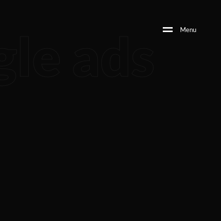
gle ads
M
e
n
u