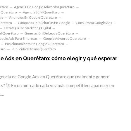
étaro
Agencia De Google Adwords Querétaro
l Querétaro
Agencia SEM Querétaro
le
Anuncios En Google Querétaro
erétaro
Campañas Publicitarias En Google
Consultoría Google Ads
Estrategia De Marketing Digital
al Querétaro
Generación De Leads Querétaro
oogle Ads Para Empresas
Google Adwords Querétaro
Posicionamiento En Google Querétaro
taro
Publicidad Online Querétaro
e Ads en Querétaro: cómo elegir y qué esperar
gencia de Google Ads en Querétaro que realmente genere
lics? 🚀 En un mercado cada vez más competitivo, aparecer en
os…