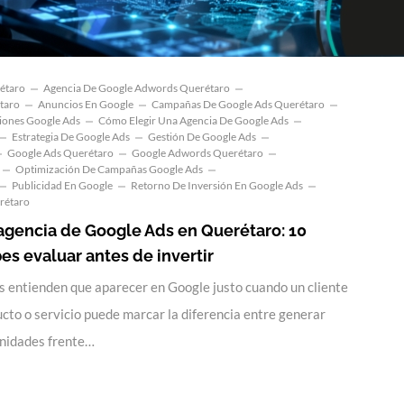
étaro
Agencia De Google Adwords Querétaro
taro
Anuncios En Google
Campañas De Google Ads Querétaro
ciones Google Ads
Cómo Elegir Una Agencia De Google Ads
Estrategia De Google Ads
Gestión De Google Ads
Google Ads Querétaro
Google Adwords Querétaro
Optimización De Campañas Google Ads
Publicidad En Google
Retorno De Inversión En Google Ads
rétaro
agencia de Google Ads en Querétaro: 10
s evaluar antes de invertir
 entienden que aparecer en Google justo cuando un cliente
cto o servicio puede marcar la diferencia entre generar
unidades frente…