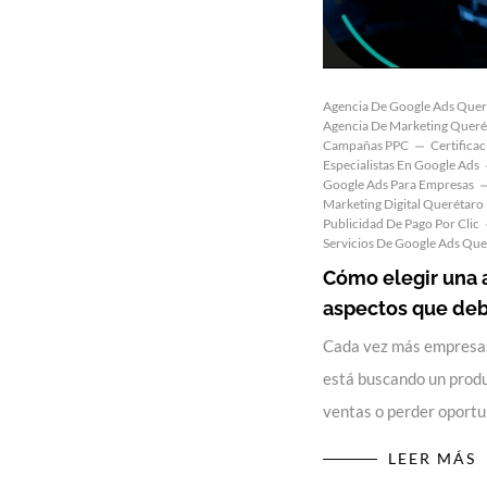
Agencia De Google Ads Quer
Agencia De Marketing Queré
Campañas PPC
Certifica
Especialistas En Google Ads
Google Ads Para Empresas
Marketing Digital Querétaro
Publicidad De Pago Por Clic
Servicios De Google Ads Que
Cómo elegir una 
aspectos que debe
Cada vez más empresas
está buscando un produ
ventas o perder oport
LEER MÁS