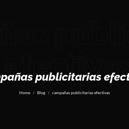
as public
efectiva
añas publicitarias efec
Home
Blog
campañas publicitarias efectivas
/
/