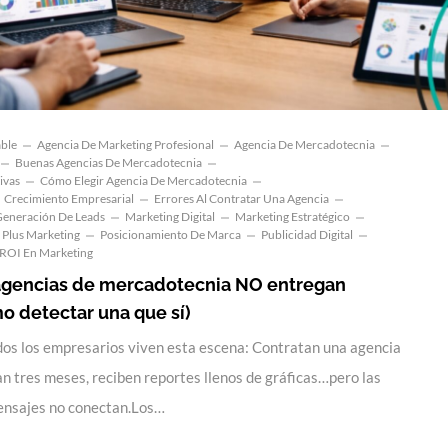
able
Agencia De Marketing Profesional
Agencia De Mercadotecnia
Buenas Agencias De Mercadotecnia
ivas
Cómo Elegir Agencia De Mercadotecnia
Crecimiento Empresarial
Errores Al Contratar Una Agencia
eneración De Leads
Marketing Digital
Marketing Estratégico
Plus Marketing
Posicionamiento De Marca
Publicidad Digital
ROI En Marketing
agencias de mercadotecnia NO entregan
o detectar una que sí)
odos los empresarios viven esta escena: Contratan una agencia
n tres meses, reciben reportes llenos de gráficas…pero las
ensajes no conectan.Los…