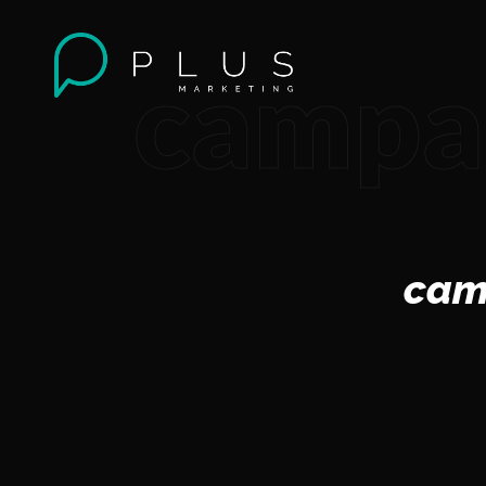
campañ
camp