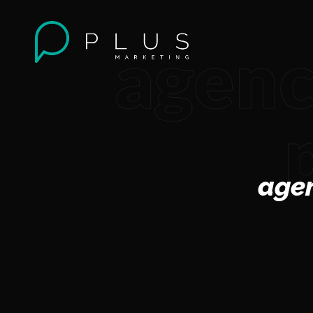
agenc
agen