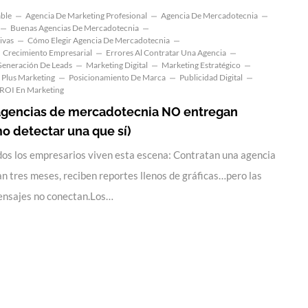
able
Agencia De Marketing Profesional
Agencia De Mercadotecnia
Buenas Agencias De Mercadotecnia
ivas
Cómo Elegir Agencia De Mercadotecnia
Crecimiento Empresarial
Errores Al Contratar Una Agencia
eneración De Leads
Marketing Digital
Marketing Estratégico
Plus Marketing
Posicionamiento De Marca
Publicidad Digital
ROI En Marketing
agencias de mercadotecnia NO entregan
o detectar una que sí)
odos los empresarios viven esta escena: Contratan una agencia
n tres meses, reciben reportes llenos de gráficas…pero las
ensajes no conectan.Los…