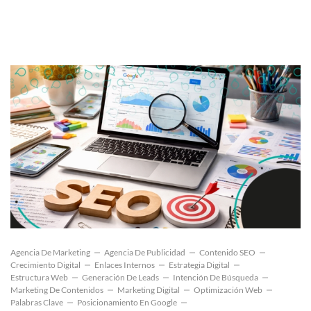
Agencia De Marketing
Agencia De Publicidad
Contenido SEO
Crecimiento Digital
Enlaces Internos
Estrategia Digital
Estructura Web
Generación De Leads
Intención De Búsqueda
Marketing De Contenidos
Marketing Digital
Optimización Web
Palabras Clave
Posicionamiento En Google