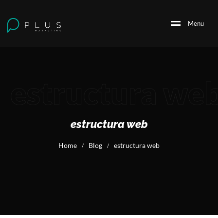
M
e
n
u
estructura we
estructura web
Home
Blog
estructura web
/
/