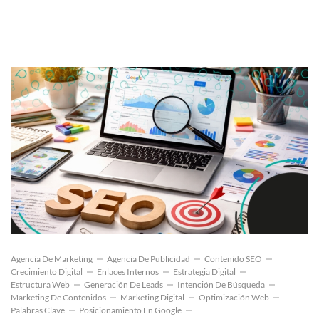
Agencia De Marketing
Agencia De Publicidad
Contenido SEO
Crecimiento Digital
Enlaces Internos
Estrategia Digital
Estructura Web
Generación De Leads
Intención De Búsqueda
Marketing De Contenidos
Marketing Digital
Optimización Web
Palabras Clave
Posicionamiento En Google