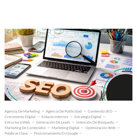
Agencia De Marketing
Agencia De Publicidad
Contenido SEO
Crecimiento Digital
Enlaces Internos
Estrategia Digital
Estructura Web
Generación De Leads
Intención De Búsqueda
Marketing De Contenidos
Marketing Digital
Optimización Web
Palabras Clave
Posicionamiento En Google