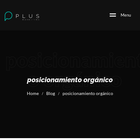
M
e
n
u
posicionamien
o orgánico
posicionamiento orgánico
Home
Blog
posicionamiento orgánico
/
/