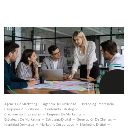
Agencia De Marketing
Agencia De Publicidad
Branding Empresarial
Campañas Publicitarias
Contenido Estratégico
Crecimiento Empresarial
Empresa De Marketing
Estrategia De Marketing
Estrategia Digital
Generación De Clientes
Identidad De Marca
Marketing Corporativo
Marketing Digital