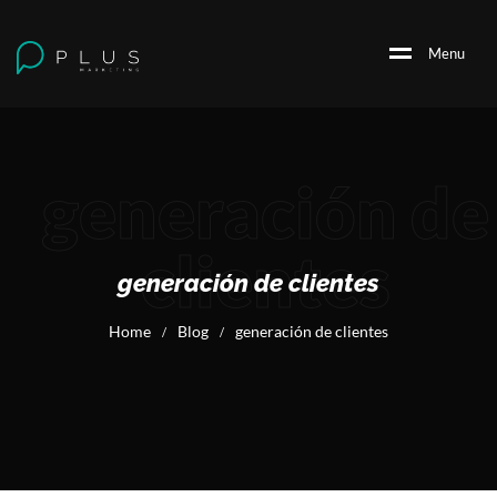
M
e
n
u
generación de
clientes
generación de clientes
Home
Blog
generación de clientes
/
/