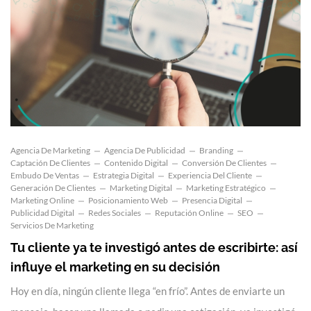
Agencia De Marketing
Agencia De Publicidad
Branding
Captación De Clientes
Contenido Digital
Conversión De Clientes
Embudo De Ventas
Estrategia Digital
Experiencia Del Cliente
Generación De Clientes
Marketing Digital
Marketing Estratégico
Marketing Online
Posicionamiento Web
Presencia Digital
Publicidad Digital
Redes Sociales
Reputación Online
SEO
Servicios De Marketing
Tu cliente ya te investigó antes de escribirte: así
influye el marketing en su decisión
Hoy en día, ningún cliente llega “en frío”. Antes de enviarte un