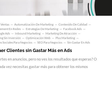
 Ventas
Automatización De Marketing
Contenido De Calidad
ement En Redes
Estrategias De Marketing
Facebook Ads
gle Ads
Inbound Marketing
Marketing De Atracción
ng Sin Inversión
Optimización Web
Plus Marketing
s Sociales Para Negocios
SEO Para Negocios
Sin Gastar En Ads
aer Clientes sin Gastar Más en Ads
rtes en anuncios, pero no ves los resultados que esperas? O
cada vez necesitas gastar más para obtener los mismos