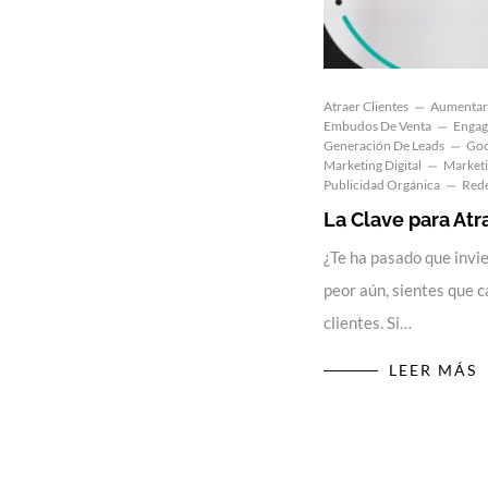
Atraer Clientes
Aumentar
Embudos De Venta
Engag
Generación De Leads
Goo
Marketing Digital
Marketi
Publicidad Orgánica
Rede
La Clave para Atr
¿Te ha pasado que invie
peor aún, sientes que 
clientes. Si…
LEER MÁS