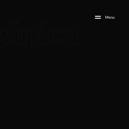
gánica
M
e
n
u