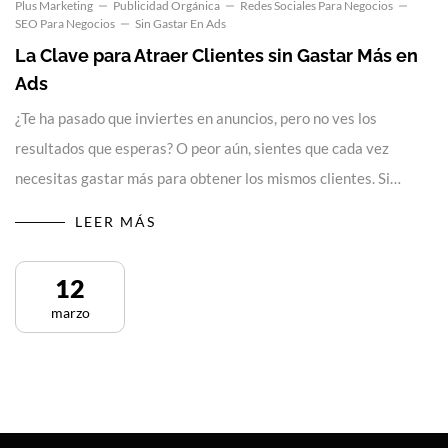
Plus Marketing
Publicidad Orgánica
Redes Sociales Para Negocios
SEO Para Negocios
Sin Gastar En Ads
La Clave para Atraer Clientes sin Gastar Más en
Ads
¿Te ha pasado que inviertes en anuncios, pero no ves los
resultados que esperas? O peor aún, sientes que cada vez
necesitas gastar más para obtener los mismos clientes. Si…
LEER MÁS
12
marzo