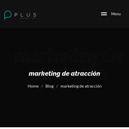
M
e
n
u
marketing de
atracción
marketing de atracción
Home
Blog
marketing de atracción
/
/