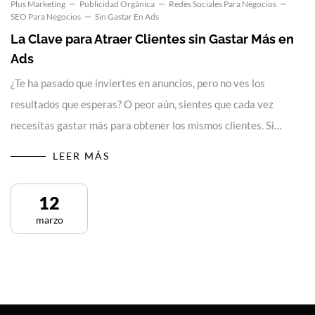
Plus Marketing
Publicidad Orgánica
Redes Sociales Para Negocios
SEO Para Negocios
Sin Gastar En Ads
La Clave para Atraer Clientes sin Gastar Más en
Ads
¿Te ha pasado que inviertes en anuncios, pero no ves los
resultados que esperas? O peor aún, sientes que cada vez
necesitas gastar más para obtener los mismos clientes. Si…
LEER MÁS
12
marzo