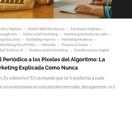
idos Digitales
Diseño Web Wordpress
Estrategias Digitales
Google Ads
Historia Del Marketing
Marketing De Redes Sociales
ng Educativo
Marketing Impreso
Marketing Moderno
Marketing Para PYMEs
Meta Ads
Presencia Online
dad Tradicional
Tendencias De Marketing
Transformación Digital
l Periódico a los Píxeles del Algoritmo: La
rketing Explicada Como Nunca
n. Es sobrevivir."En un mundo que se transforma a cada
e no evolucionan no solo pierden mercado: desaparecen. 📜 I.