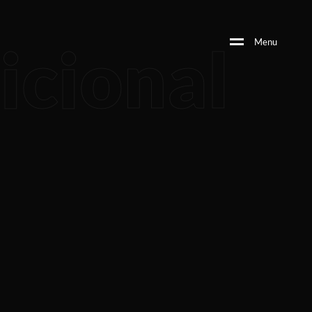
icional
M
e
n
u