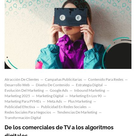
Atracción De Clientes
Campañas Publicitarias
Contenido Para Redes
Desarrollo Web
Diseño De Contenido
Estrategia Digital
Evolución Del Marketing
Google Ads
Inbound Marketing
Marketing 2025
Marketing Digital
Marketing En Los 90
Marketing Para PYMEs
Meta Ads
Plus Marketing
Publicidad Efectiva
Publicidad En Redes Sociales
Redes Sociales Para Negocios
Tendencias De Marketing
Transformación Digital
De los comerciales de TV a los algoritmos
digitales