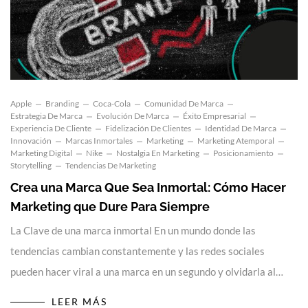
Apple
Branding
Coca-Cola
Comunidad De Marca
Estrategia De Marca
Evolución De Marca
Éxito Empresarial
Experiencia De Cliente
Fidelización De Clientes
Identidad De Marca
Innovación
Marcas Inmortales
Marketing
Marketing Atemporal
Marketing Digital
Nike
Nostalgia En Marketing
Posicionamiento
Storytelling
Tendencias De Marketing
Crea una Marca Que Sea Inmortal: Cómo Hacer
Marketing que Dure Para Siempre
La Clave de una marca inmortal En un mundo donde las
tendencias cambian constantemente y las redes sociales
pueden hacer viral a una marca en un segundo y olvidarla al…
LEER MÁS