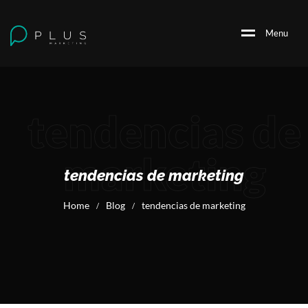
M
e
n
u
tendencias de
marketing
tendencias de marketing
Home
Blog
tendencias de marketing
/
/