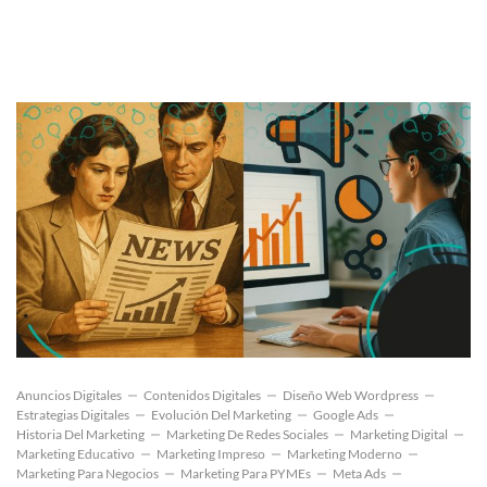
Anuncios Digitales
Contenidos Digitales
Diseño Web Wordpress
Estrategias Digitales
Evolución Del Marketing
Google Ads
Historia Del Marketing
Marketing De Redes Sociales
Marketing Digital
Marketing Educativo
Marketing Impreso
Marketing Moderno
Marketing Para Negocios
Marketing Para PYMEs
Meta Ads