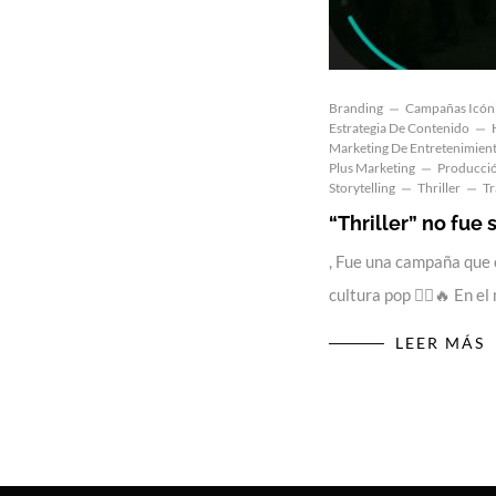
Branding
Campañas Icón
Estrategia De Contenido
Marketing De Entretenimien
Plus Marketing
Producció
Storytelling
Thriller
T
“Thriller” no fue
, Fue una campaña que c
cultura pop 🧟‍♂️🔥 En 
LEER MÁS