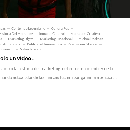
icas
Contenido Legendario
Cultura Pop
Historia Del Marketing
Impacto Cultural
Marketing Creativo
to
Marketing Digital
Marketing Emocional
Michael Jackson
n Audiovisual
Publicidad Innovadora
Revolución Musical
ransmedia
Video Musical
 solo un video…
ambió la historia del marketing, del entretenimiento y de la
el mundo actual, donde las marcas luchan por ganar la atención…