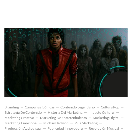
Branding
Campañas Icónicas
Contenido Legendario
Cultura Pop
Estrategia De Contenido
Historia Del Marketing
Impacto Cultural
Marketing Creativo
Marketing De Entretenimiento
Marketing Digital
Marketing Emocional
Michael Jackson
Plus Marketing
Producción Audiovisual
Publicidad Innovadora
Revolución Musical