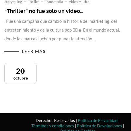
Storytelling
Thriller
Transmedia
Video Musical
“Thriller” no fue solo un video…
, Fue una campaña que cambió la historia del marketing, del
entretenimiento y de la cultura pop 🧟‍♂️🔥 En el mundo actual,
donde las marcas luchan por ganar la atención…
LEER MÁS
20
octubre
Derechos Reservados |
Política de Privacidad
|
Términos y condiciones
|
Política de Devoluciones
|
Política de Cookies