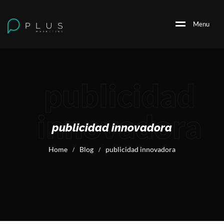
M
e
n
u
publicidad
innovadora
publicidad innovadora
Home
Blog
publicidad innovadora
/
/