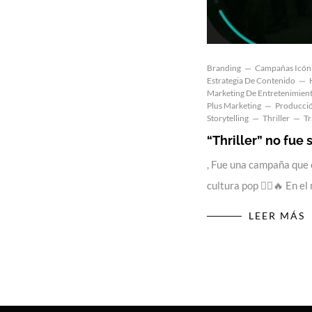
Branding
Campañas Icón
Estrategia De Contenido
Marketing De Entretenimien
Plus Marketing
Producció
Storytelling
Thriller
T
“Thriller” no fue
, Fue una campaña que c
cultura pop 🧟‍♂️🔥 En 
LEER MÁS