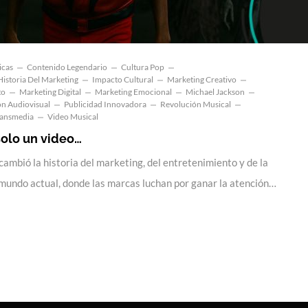
icas
Contenido Legendario
Cultura Pop
Historia Del Marketing
Impacto Cultural
Marketing Creativo
to
Marketing Digital
Marketing Emocional
Michael Jackson
n Audiovisual
Publicidad Innovadora
Revolución Musical
ransmedia
Video Musical
 solo un video…
ambió la historia del marketing, del entretenimiento y de la
el mundo actual, donde las marcas luchan por ganar la atención…