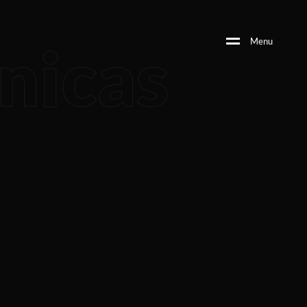
nicas
M
e
n
u