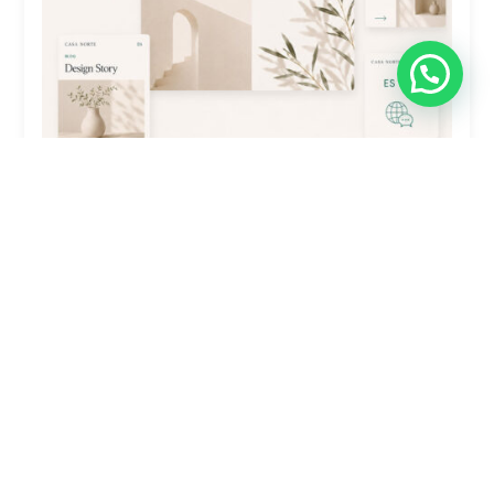
Traducción De Sitio Web Plus: 4-7
Secciones (Polylang)
$
4,900.00
Comprar ahora