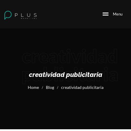
M
e
n
u
creatividad
publicitaria
creatividad publicitaria
Home
Blog
creatividad publicitaria
/
/