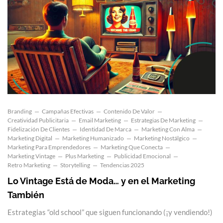
Branding
Campañas Efectivas
Contenido De Valor
Creatividad Publicitaria
Email Marketing
Estrategias De Marketing
Fidelización De Clientes
Identidad De Marca
Marketing Con Alma
Marketing Digital
Marketing Humanizado
Marketing Nostálgico
Marketing Para Emprendedores
Marketing Que Conecta
Marketing Vintage
Plus Marketing
Publicidad Emocional
Retro Marketing
Storytelling
Tendencias 2025
Lo Vintage Está de Moda… y en el Marketing
También
Estrategias “old school” que siguen funcionando (¡y vendiendo!)