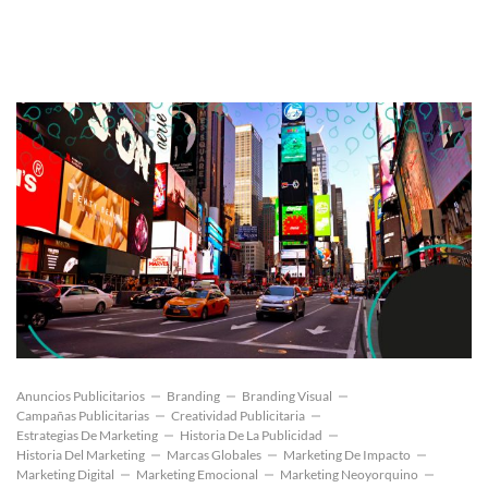
Anuncios Publicitarios
Branding
Branding Visual
Campañas Publicitarias
Creatividad Publicitaria
Estrategias De Marketing
Historia De La Publicidad
Historia Del Marketing
Marcas Globales
Marketing De Impacto
Marketing Digital
Marketing Emocional
Marketing Neoyorquino