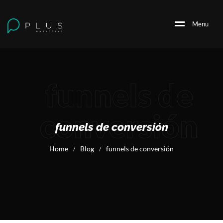
M
e
n
u
funnels de
conversión
funnels de conversión
Home
Blog
funnels de conversión
/
/