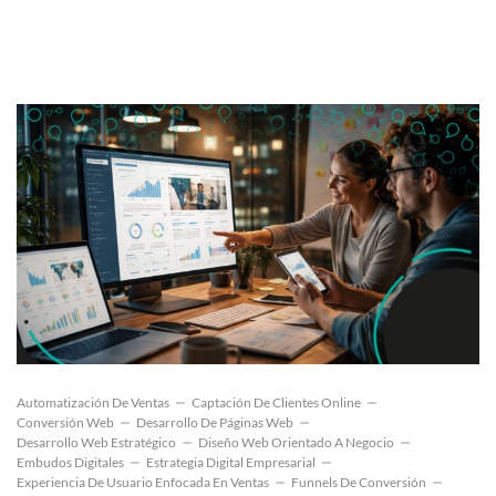
Automatización De Ventas
Captación De Clientes Online
Conversión Web
Desarrollo De Páginas Web
Desarrollo Web Estratégico
Diseño Web Orientado A Negocio
Embudos Digitales
Estrategia Digital Empresarial
Experiencia De Usuario Enfocada En Ventas
Funnels De Conversión