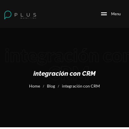
M
e
n
u
integración co
CRM
integración con CRM
Home
Blog
integración con CRM
/
/