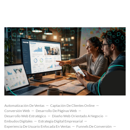
Automatización De Ventas
Captación De Clientes Online
Conversión Web
Desarrollo De Páginas Web
Desarrollo Web Estratégico
Diseño Web Orientado A Negocio
Embudos Digitales
Estrategia Digital Empresarial
Experiencia De Usuario Enfocada En Ventas
Funnels De Conversión