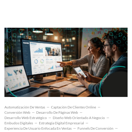
Automatización De Ventas
Captación De Clientes Online
Conversión Web
Desarrollo De Páginas Web
Desarrollo Web Estratégico
Diseño Web Orientado A Negocio
Embudos Digitales
Estrategia Digital Empresarial
Experiencia De Usuario Enfocada En Ventas
Funnels De Conversión