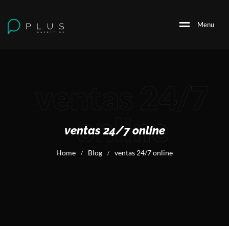
M
e
n
u
ventas 24/7
online
ventas 24/7 online
Home
Blog
ventas 24/7 online
/
/