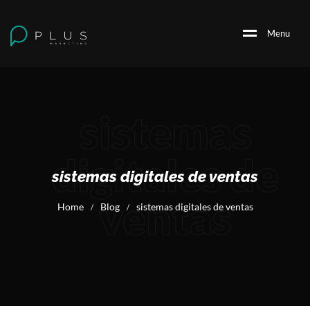
M
e
n
u
sistemas
digitales de
sistemas digitales de ventas
ventas
Home
Blog
sistemas digitales de ventas
/
/