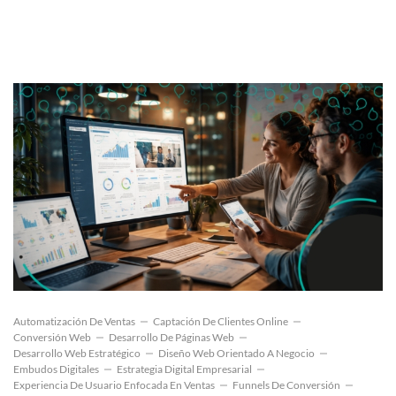
Automatización De Ventas
Captación De Clientes Online
Conversión Web
Desarrollo De Páginas Web
Desarrollo Web Estratégico
Diseño Web Orientado A Negocio
Embudos Digitales
Estrategia Digital Empresarial
Experiencia De Usuario Enfocada En Ventas
Funnels De Conversión