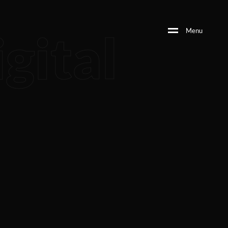
gital
M
e
n
u