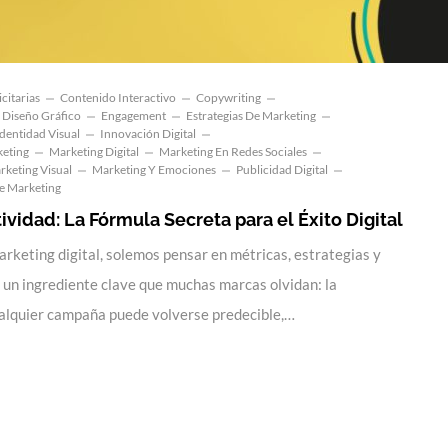
citarias
Contenido Interactivo
Copywriting
Diseño Gráfico
Engagement
Estrategias De Marketing
Identidad Visual
Innovación Digital
keting
Marketing Digital
Marketing En Redes Sociales
rketing Visual
Marketing Y Emociones
Publicidad Digital
e Marketing
ividad: La Fórmula Secreta para el Éxito Digital
keting digital, solemos pensar en métricas, estrategias y
 un ingrediente clave que muchas marcas olvidan: la
cualquier campaña puede volverse predecible,…