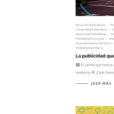
Anuncios Publicitarios
Br
Creatividad Publicitaria
E
Historia Del Marketing
Ma
Marketing Emocional
Mar
Posicionamiento De Marca
Visibilidad De Marca
La publicidad que
🏙️ El cartel que nunca
moderna 🧭 ¿Qué tienen
LEER MÁS