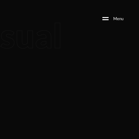
sual
M
e
n
u