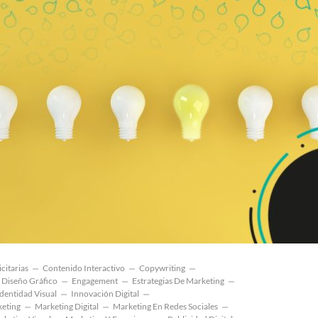
citarias
Contenido Interactivo
Copywriting
Diseño Gráfico
Engagement
Estrategias De Marketing
Identidad Visual
Innovación Digital
keting
Marketing Digital
Marketing En Redes Sociales