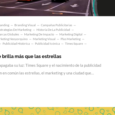
anding
Branding Visual
Campañas Publicitarias
strategias De Marketing
Historia De La Publicidad
rcas Globales
Marketing De Impacto
Marketing Digital
keting Neoyorquino
Marketing Visual
Plus Marketing
Publicidad Histórica
Publicidad Icónica
Times Square
 brilla más que las estrellas
 apagaba su luz: Times Square y el nacimiento de la publicidad
 en común las estrellas, el marketing y una ciudad que…