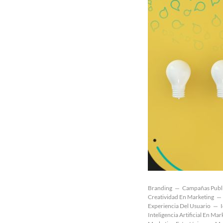
Branding
Campañas Publi
Creatividad En Marketing
Experiencia Del Usuario
Inteligencia Artificial En Mar