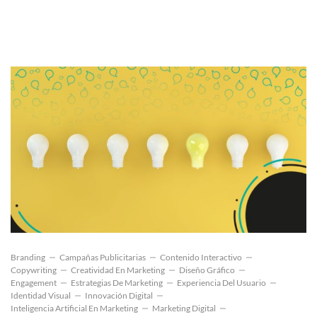
Branding
Campañas Publicitarias
Contenido Interactivo
Copywriting
Creatividad En Marketing
Diseño Gráfico
Engagement
Estrategias De Marketing
Experiencia Del Usuario
Identidad Visual
Innovación Digital
Inteligencia Artificial En Marketing
Marketing Digital