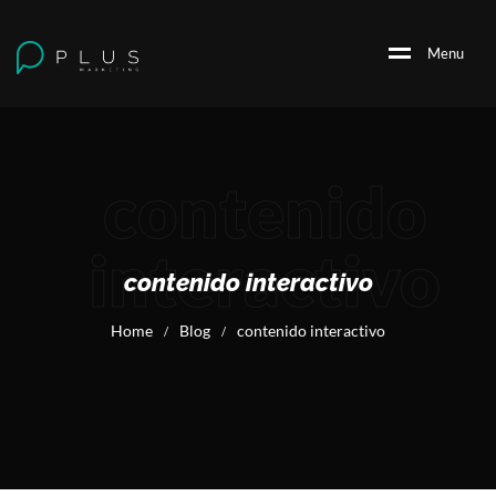
M
e
n
u
contenido
interactivo
contenido interactivo
Home
Blog
contenido interactivo
/
/