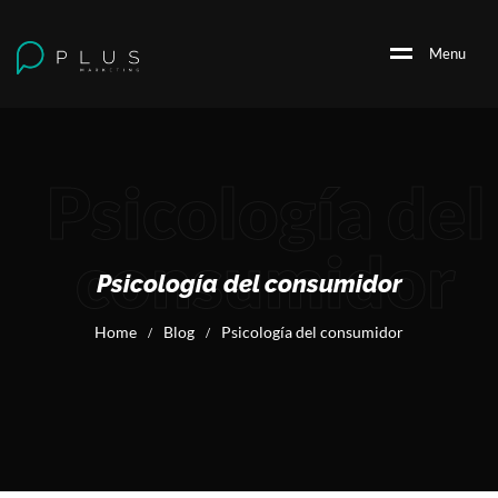
M
e
n
u
Psicología del
consumidor
Psicología del consumidor
Home
Blog
Psicología del consumidor
/
/