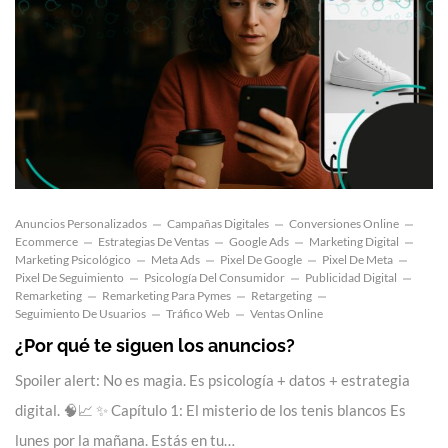
Anuncios Personalizados
Campañas Digitales
Conversiones Online
Ecommerce
Estrategias De Ventas
Google Ads
Marketing Digital
Marketing Psicológico
Meta Ads
Pixel De Google
Pixel De Meta
Pixel De Seguimiento
Psicología Del Consumidor
Publicidad Digital
Remarketing
Remarketing Para Pymes
Retargeting
Seguimiento De Usuarios
Tráfico Web
Ventas Online
¿Por qué te siguen los anuncios?
Spoiler alert: No es magia. Es psicología + datos + estrategia
digital. 🧠📈 ✨ Capítulo 1: El misterio de los tenis blancos Es
lunes por la mañana. Estás en tu…