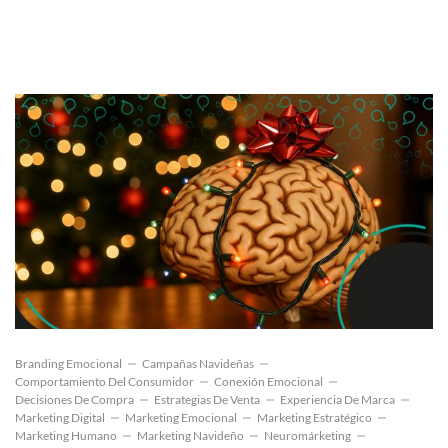
Branding Emocional
Campañas Navideñas
Comportamiento Del Consumidor
Conexión Emocional
Decisiones De Compra
Estrategias De Venta
Experiencia De Marca
Marketing Digital
Marketing Emocional
Marketing Estratégico
Marketing Humano
Marketing Navideño
Neuromárketing