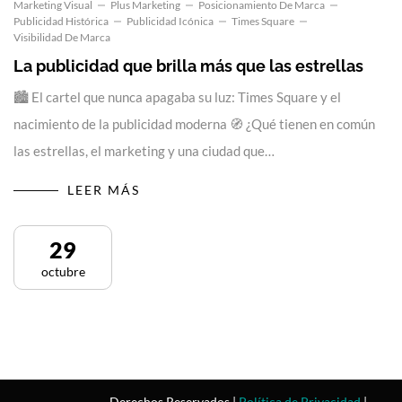
Marketing Visual
Plus Marketing
Posicionamiento De Marca
Publicidad Histórica
Publicidad Icónica
Times Square
Visibilidad De Marca
La publicidad que brilla más que las estrellas
🏙️ El cartel que nunca apagaba su luz: Times Square y el
nacimiento de la publicidad moderna 🧭 ¿Qué tienen en común
las estrellas, el marketing y una ciudad que…
LEER MÁS
29
octubre
Derechos Reservados |
Política de Privacidad
|