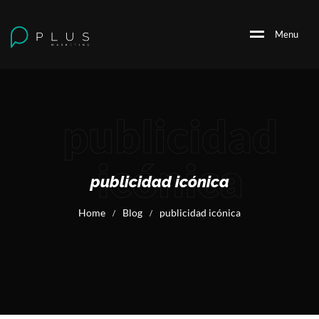
M
e
n
u
publicidad
icónica
publicidad icónica
Home
Blog
publicidad icónica
/
/