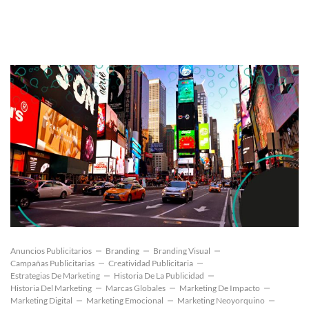
Anuncios Publicitarios
Branding
Branding Visual
Campañas Publicitarias
Creatividad Publicitaria
Estrategias De Marketing
Historia De La Publicidad
Historia Del Marketing
Marcas Globales
Marketing De Impacto
Marketing Digital
Marketing Emocional
Marketing Neoyorquino