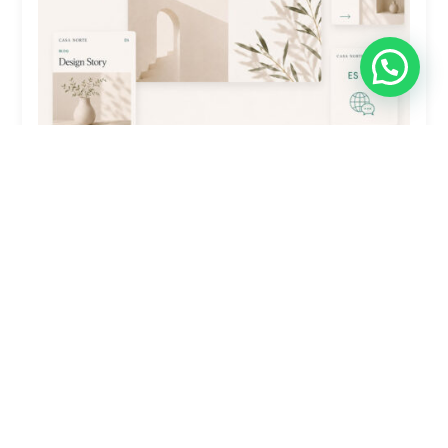
Traducción De Sitio Web Plus: 4-7
Secciones (Polylang)
$
4,900.00
Comprar ahora