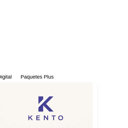
M
e
n
u
igital
Paquetes Plus