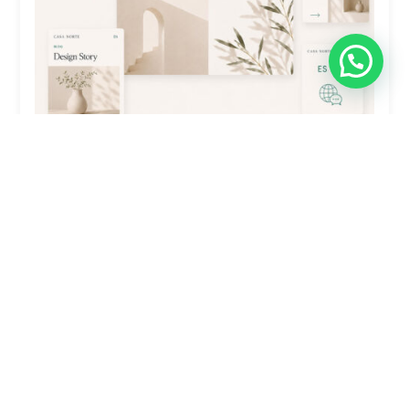
Traducción De Sitio Web Plus: 4-7
Secciones (Polylang)
$
4,900.00
Comprar ahora