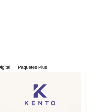
M
e
n
u
igital
Paquetes Plus