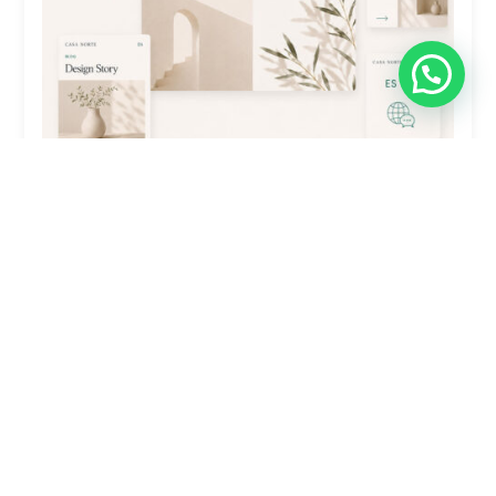
Traducción De Sitio Web Plus: 4-7
Secciones (Polylang)
$
4,900.00
Comprar ahora