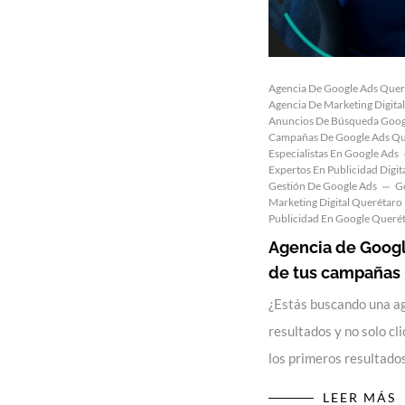
Agencia De Google Ads Quer
Agencia De Marketing Digita
Anuncios De Búsqueda Goog
Campañas De Google Ads Qu
Especialistas En Google Ads
Expertos En Publicidad Digit
Gestión De Google Ads
G
Marketing Digital Querétaro
Publicidad En Google Queré
Agencia de Googl
de tus campañas
¿Estás buscando una a
resultados y no solo c
los primeros resultad
LEER MÁS