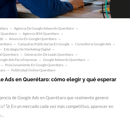
étaro
Agencia De Google Adwords Querétaro
l Querétaro
Agencia SEM Querétaro
le
Anuncios En Google Querétaro
erétaro
Campañas Publicitarias En Google
Consultoría Google Ads
Estrategia De Marketing Digital
al Querétaro
Generación De Leads Querétaro
oogle Ads Para Empresas
Google Adwords Querétaro
Posicionamiento En Google Querétaro
taro
Publicidad Online Querétaro
e Ads en Querétaro: cómo elegir y qué esperar
gencia de Google Ads en Querétaro que realmente genere
lics? 🚀 En un mercado cada vez más competitivo, aparecer en
os…