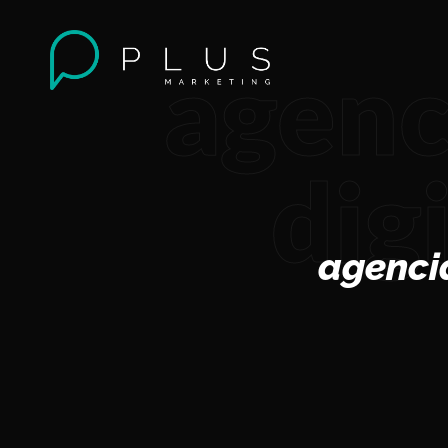
agenc
dig
agenci