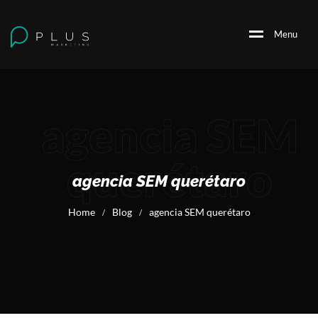
M
e
n
u
agencia SEM
querétaro
agencia SEM querétaro
Home
Blog
agencia SEM querétaro
/
/