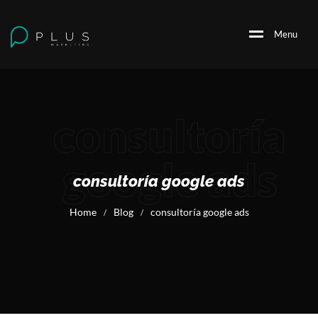
M
e
n
u
consultoría
google ads
consultoría google ads
Home
Blog
consultoría google ads
/
/