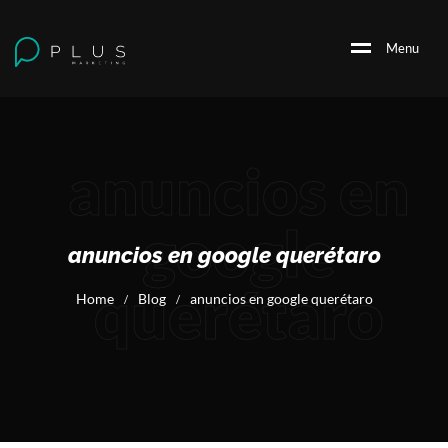
M
e
n
u
anuncios en
google
anuncios en google querétaro
querétaro
Home
Blog
anuncios en google querétaro
/
/